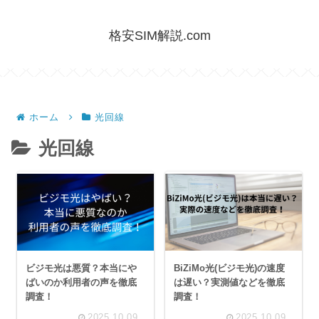
格安SIM解説.com
ホーム
光回線
光回線
ビジモ光は悪質？本当にや
BiZiMo光(ビジモ光)の速度
ばいのか利用者の声を徹底
は遅い？実測値などを徹底
調査！
調査！
2025.10.09
2025.10.09