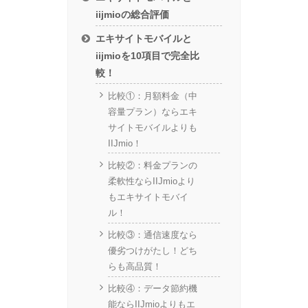
iijmioの総合評価
エキサイトモバイルと
iijmioを10項目で完全比
較！
比較①：月額料金（中
容量プラン）ならエキ
サイトモバイルよりも
IIJmio！
比較②：料金プランの
柔軟性ならIIJmioより
もエキサイトモバイ
ル！
比較③：通信速度なら
優劣つけがたし！どち
らも高品質！
比較④：データ節約機
能ならIIJmioよりもエ