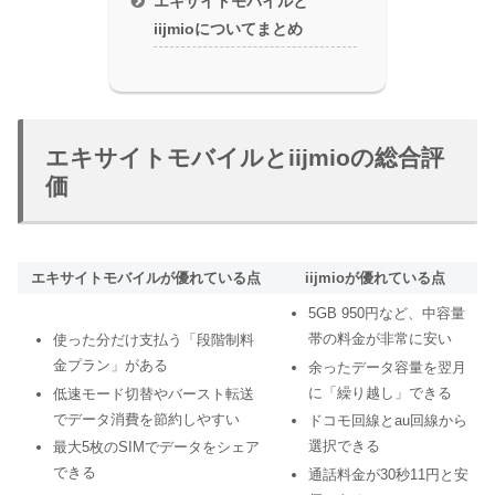
エキサイトモバイルと
iijmioについてまとめ
エキサイトモバイルとiijmioの総合評
価
エキサイトモバイルが優れている点
iijmioが優れている点
5GB 950円など、中容量
帯の料金が非常に安い
使った分だけ支払う「段階制料
金プラン」がある
余ったデータ容量を翌月
に「繰り越し」できる
低速モード切替やバースト転送
でデータ消費を節約しやすい
ドコモ回線とau回線から
選択できる
最大5枚のSIMでデータをシェア
できる
通話料金が30秒11円と安