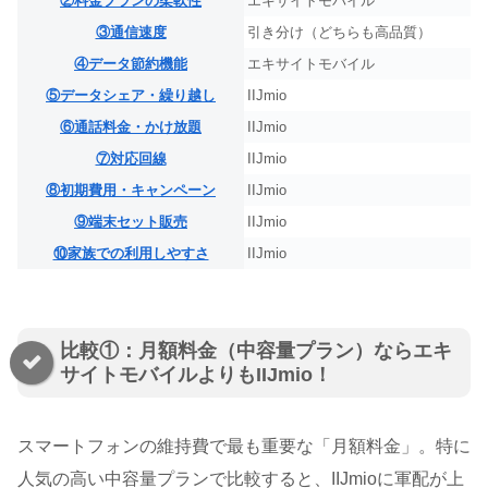
②料金プランの柔軟性
エキサイトモバイル
③通信速度
引き分け（どちらも高品質）
④データ節約機能
エキサイトモバイル
⑤データシェア・繰り越し
IIJmio
⑥通話料金・かけ放題
IIJmio
⑦対応回線
IIJmio
⑧初期費用・キャンペーン
IIJmio
⑨端末セット販売
IIJmio
⑩家族での利用しやすさ
IIJmio
比較①：月額料金（中容量プラン）ならエキ
サイトモバイルよりもIIJmio！
スマートフォンの維持費で最も重要な「月額料金」。特に
人気の高い中容量プランで比較すると、IIJmioに軍配が上