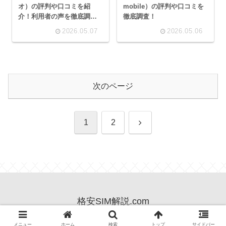
オ）の評判や口コミを紹
mobile）の評判や口コミを
介！利用者の声を徹底調
徹底調査！
査！
2026.05.07
2026.05.06
次のページ
次
1
2
へ
格安SIM解説.com
© 2025 格安SIM解説.com.
メニュー
ホーム
検索
トップ
サイドバー